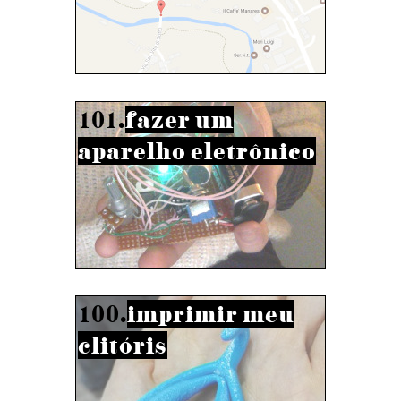
101.
fazer um
aparelho eletrônico
100.
imprimir meu
clitóris