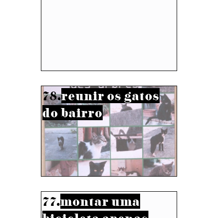
78.
reunir os gatos
do bairro
77.
montar uma