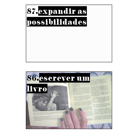
87.
expandir as
possibilidades
86.
escrever um
livro