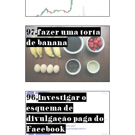
97.
fazer uma torta
de banana
96.
investigar o
esquema de
divulgação paga do
Facebook