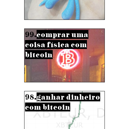
99.
comprar uma
coisa física com
bitcoin
98.
ganhar dinheiro
com bitcoin