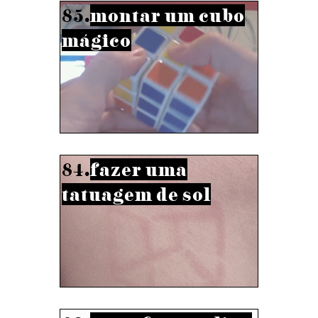
85.
montar um cubo
mágico
84.
fazer uma
tatuagem de sol