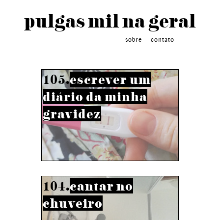
pulgas mil na geral
sobre
contato
105.
escrever um
diário da minha
gravidez
104.
cantar no
chuveiro