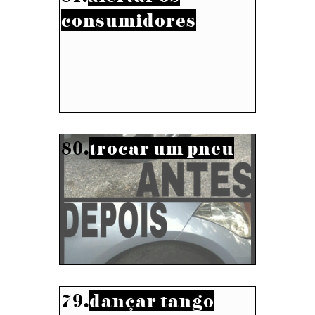
consumidores
80.
trocar um pneu
79.
dançar tango