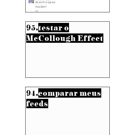
95.
testar o
McCollough Effect
94.
comparar meus
feeds