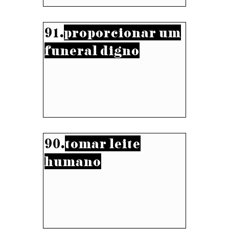
91.
proporcionar um
funeral digno
90.
tomar leite
humano