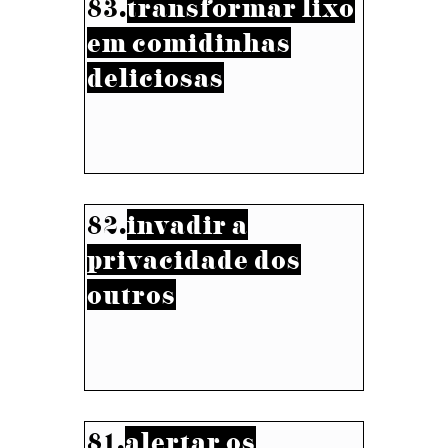
83.
transformar lixo
em comidinhas
deliciosas
82.
invadir a
privacidade dos
outros
81.
alertar os