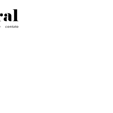
ral
e
contato