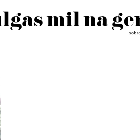
lgas mil na ge
sobr