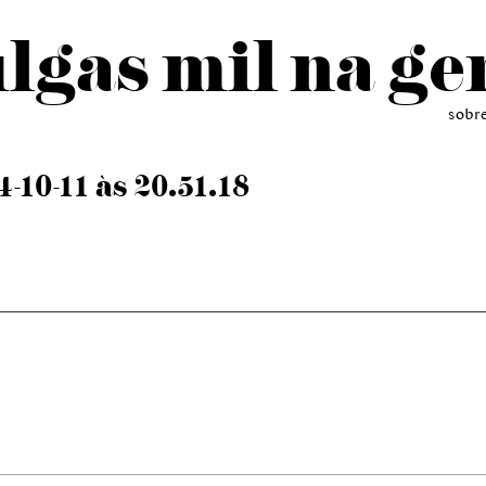
lgas mil na ge
sobr
-10-11 às 20.51.18