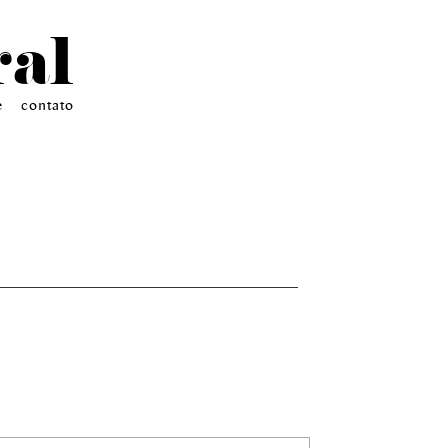
ral
e
contato