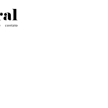
ral
e
contato