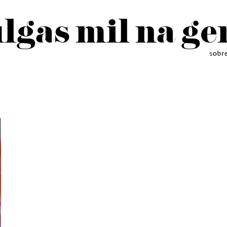
lgas mil na ge
sobr