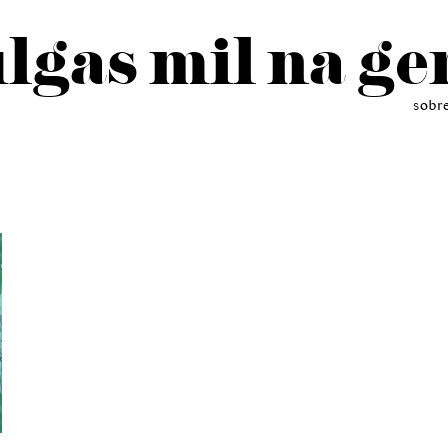
lgas mil na ge
sobr