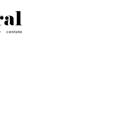
ral
e
contato