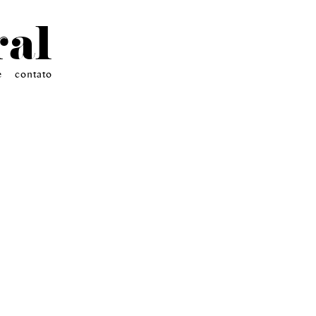
ral
e
contato