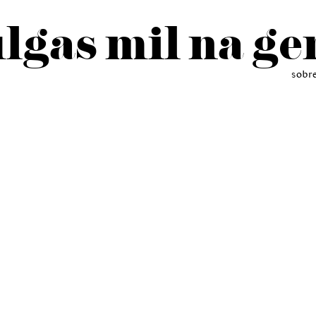
lgas mil na ge
sobr